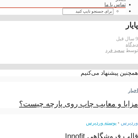
تماس با ما
پایار
9 سال قبل
دیدگاه
توسط
سعید فرد
همچنین پیشنهاد می‌کنیم
اخبار
مزایا و معایب چاپ روی پارچه چیست؟
وردپرس
•
پوسته وردپرس
قالب فروشگاهی Innofit